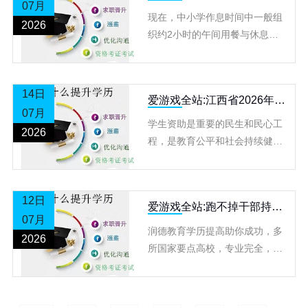
07月
网
现在，中小学作息时间中一般组
2026
织约2小时的午间用餐与休息时
间，但受条件约束，有的责任教
育阶段的校园无法保证学生睡
足、睡好。 面临人工智能技
14日
爱游戏全站:江西省2026年高
07月
等教育阶段资助政策详解
学生资助是重要的民生和民心工
2026
程，是教育公平和社会持续健康
发展的重要制度安排。不让一个
学生因家庭经济困难而失学——
这是国家给予千万学子的坚定承
12日
爱游戏全站:跑不掉干部持假
诺。在
07月
文凭各地严厉查处赏罚
润德教育学历提高助你成功，多
2026
所国家要点高校，专业完全，
2.5年结业，符合条件者可请求
学位，需求的同学赶忙咨询润德
教师吧！ 最近的一次全国