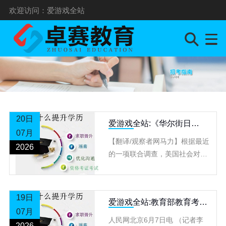
欢迎访问：爱游戏全站
20日
爱游戏全站:《华尔街日
07月
报》：美国人正对大学文凭
【翻译/观察者网马力】根据最近
失去信心
2026
的一项联合调查，美国社会对大
学文凭价值的信心正在下降，多
达一半以上的年轻人、男性公民
以及美国农村地区居民认为，大
19日
爱游戏全站:教育部教育考试
学文
07月
院发布2026年高考数学试题
人民网北京6月7日电 （记者李
评析
2026