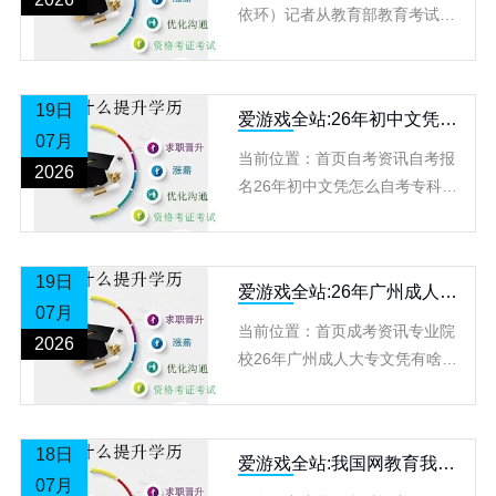
依环）记者从教育部教育考试院
获悉，2026年高考数学全国卷试
题加强基础考查，引导学生构建
系统化、结构化的数学知识体系
19日
爱游戏全站:26年初中文凭怎
07月
么自考专科？详细报名流程
当前位置：首页自考资讯自考报
是什么？
2026
名26年初中文凭怎么自考专科？
详细报名流程是什么？ 更新时
间：2026/4/17 16:49:08栏目：
自考
19日
爱游戏全站:26年广州成人大
07月
专文凭有啥用？具体用处是
当前位置：首页成考资讯专业院
什么
2026
校26年广州成人大专文凭有啥
用？具体用处是什么 更新时间：
2026/6/4 17:57:17栏目：专业院
校来
18日
爱游戏全站:我国网教育我国
07月
网