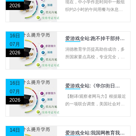
现在，中小学作息时间中一般组
2026
织约2小时的午间用餐与休息时
间，但受条件约束，有的责任教
育阶段的校园无法保证学生睡
足、睡好。 面临人工智能技
16日
爱游戏全站:跑不掉干部持假
07月
文凭各地严厉查处赏罚
润德教育学历提高助你成功，多
2026
所国家要点高校，专业完全，
2.5年结业，符合条件者可请求
学位，需求的同学赶忙咨询润德
教师吧！ 最近的一次全国
16日
爱游戏全站:《华尔街日
07月
报》：美国人正对大学文凭
【翻译/观察者网马力】根据最近
失去信心
2026
的一项联合调查，美国社会对大
学文凭价值的信心正在下降，多
达一半以上的年轻人、男性公民
以及美国农村地区居民认为，大
14日
爱游戏全站:我国网教育我国
学文